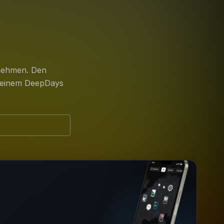
unehmen. Den
 deinem DeepDays