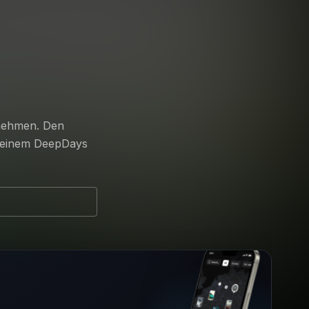
unehmen. Den
 deinem DeepDays