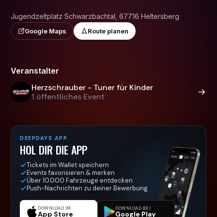
Jugendzeltplatz Schwarzbachtal, 67716 Heltersberg
Google Maps
Route planen
Veranstalter
Herzschrauber - Tuner für Kinder
1 öffentliches Event
DEEPDAYS APP
HOL DIR DIE APP
Tickets im Wallet speichern
Events favorisieren & merken
Über 10.000 Fahrzeuge entdecken
Push-Nachrichten zu deiner Bewerbung
DOWNLOAD IM
DOWNLOAD BEI
App Store
Google Play