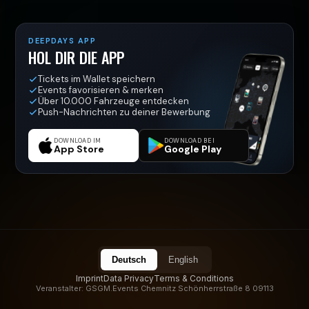
DEEPDAYS APP
HOL DIR DIE APP
Tickets im Wallet speichern
Events favorisieren & merken
Über 10.000 Fahrzeuge entdecken
Push-Nachrichten zu deiner Bewerbung
DOWNLOAD IM
DOWNLOAD BEI
App Store
Google Play
Deutsch
English
Imprint
Data Privacy
Terms & Conditions
Veranstalter: GSGM.Events Chemnitz Schönherrstraße 8 09113