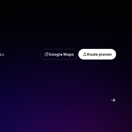
au
Google Maps
Route planen