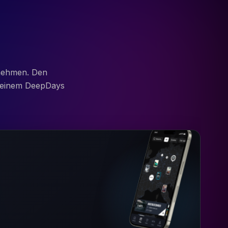
unehmen. Den
 deinem DeepDays