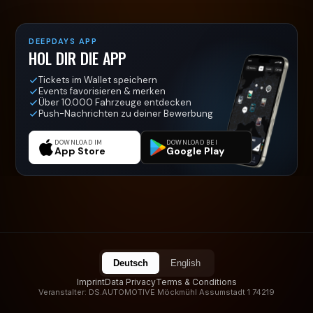
DEEPDAYS APP
HOL DIR DIE APP
Tickets im Wallet speichern
Events favorisieren & merken
Über 10.000 Fahrzeuge entdecken
Push-Nachrichten zu deiner Bewerbung
DOWNLOAD IM
DOWNLOAD BEI
App Store
Google Play
Deutsch
English
Imprint
Data Privacy
Terms & Conditions
Veranstalter: DS.AUTOMOTIVE Möckmühl Assumstadt 1 74219