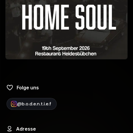
Folge uns
@
b.o.d.e.n.t.i.e.f
Adresse