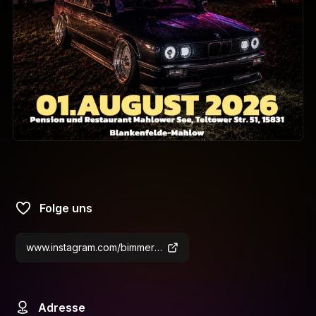
Folge uns
www.instagram.com/bimmercrew.official?igsh=ZTVzejFobTVqbnJ6&utm_source=qr
Adresse