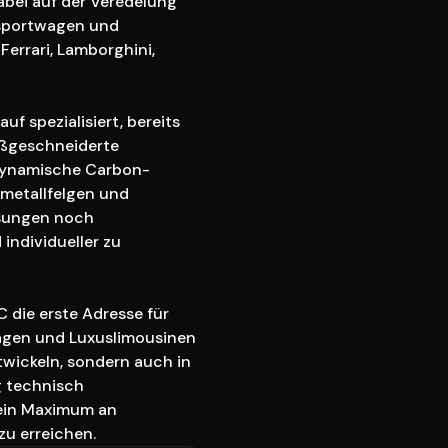
abei auf der Veredelung 
sportwagen und 
errari, Lamborghini, 
f spezialisiert, bereits 
ßgeschneiderte 
dynamische Carbon-
metallfelgen und 
ungen noch 
individueller zu 
die erste Adresse für 
agen und Luxuslimousinen 
wickeln, sondern auch in 
 technisch 
ein Maximum an 
 zu erreichen.