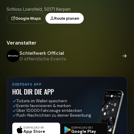
Schloss Loersfeld, 50171 Kerpen
Google Maps
Route planen
Veranstalter
Schleifwerk Official
0 öffentliche Events
DEEPDAYS APP
HOL DIR DIE APP
Tickets im Wallet speichern
Events favorisieren & merken
Über 10.000 Fahrzeuge entdecken
Push-Nachrichten zu deiner Bewerbung
DOWNLOAD IM
DOWNLOAD BEI
App Store
Google Play