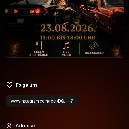
Folge uns
www.instagram.com/reel/DQCFvxHCmg6/?utm_source=ig_web_copy_link&igsh=MzRlODBiNWFlZA==
Adresse