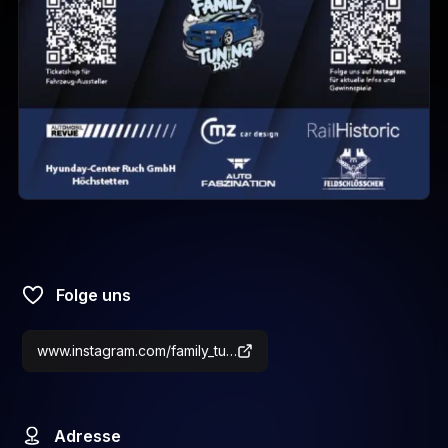
Folge uns
www.instagram.com/family_tuningdays_schweiz?igsh=aTA2NXlpYmYwdmls&utm_source=qr
Adresse